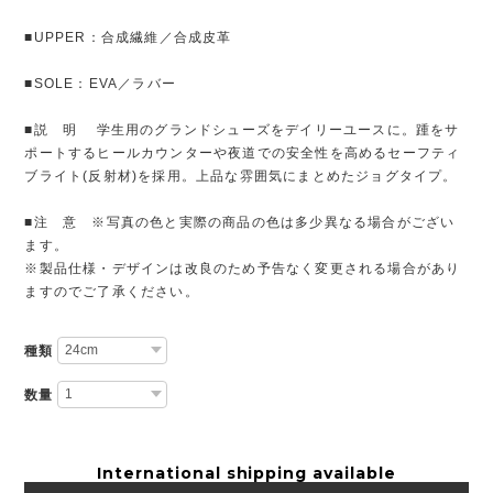
■UPPER：合成繊維／合成皮革
■SOLE：EVA／ラバー
■説 明 学生用のグランドシューズをデイリーユースに。踵をサ
ポートするヒールカウンターや夜道での安全性を高めるセーフティ
ブライト(反射材)を採用。上品な雰囲気にまとめたジョグタイプ。
■注 意 ※写真の色と実際の商品の色は多少異なる場合がござい
ます。
※製品仕様・デザインは改良のため予告なく変更される場合があり
ますのでご了承ください。
種類
数量
International shipping available