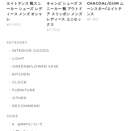
エイトテンス 靴スニ
キャンピ シューズ ス
CHACOAL/GUM ム
ーカー シューズ レデ
ニーカー 靴 アウトド
ーンスター/エイトテ
ィース メンズ オシャ
ア スリッポン メンズ
ンス
レ
レディース ユニセッ
¥7,150
クス
¥9,900
¥7,700
CATEGORY
INTERIOR GOODS
LIGHT
GREEN&FLOWER VASE
KITCHEN
CLOCK
FURNITURE
OTHER
RECOMMEND
GUIDE
a gleamについて