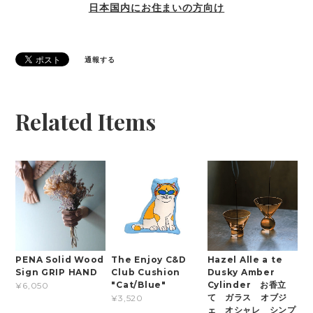
日本国内にお住まいの方向け
通報する
Related Items
PENA Solid Wood
The Enjoy C&D
Hazel Alle a te
Sign GRIP HAND
Club Cushion
Dusky Amber
"Cat/Blue"
Cylinder お香立
¥6,050
て ガラス オブジ
¥3,520
ェ オシャレ シンプ