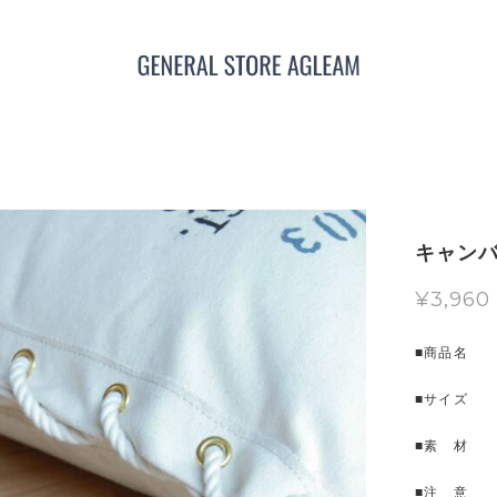
キャン
¥3,960
■商品名 
■サイズ W
■素 材 
■注 意