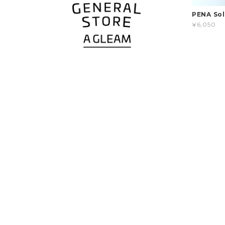
PENA So
¥6,050