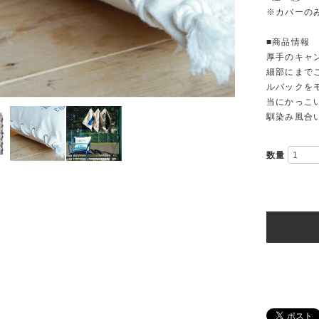
※カバーの
■商品情報
厚手のキャ
細部にまで
ルバックを
当にかっこ
馴染み風合
数量