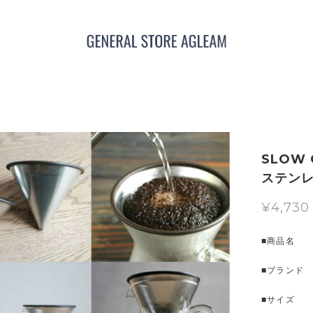
SLOW
ステンレ
¥4,730
■商品名 コ
■ブランド S
■サイズ &os