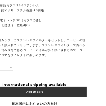
熱ガラス/18-8ステンレス
エステル樹脂/AS樹脂
電子レンジOK（ガラスのみ),
浄・乾燥機OK
製カラフェにステンレスフィルターをセットし、コーヒーの粉
を直接入れてドリップします。ステンレスフィルターで淹れる
、旨み成分であるコーヒーオイルが多く抽出されるので、コー
アロマをダイレクトに楽しめます。
International shipping available
Add to cart
日本国内にお住まいの方向け