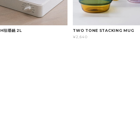
IH琺瑯鍋 2L
TWO TONE STACKING MUG
¥2,640