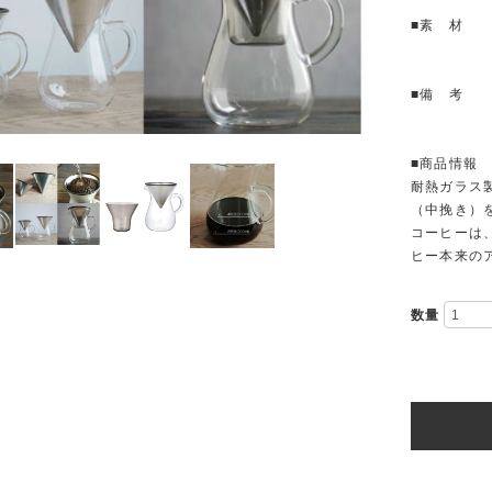
■素 材 耐
飽和ポリ
■備 考 
食器洗
■商品情報
耐熱ガラス
（中挽き）
コーヒーは
ヒー本来の
数量