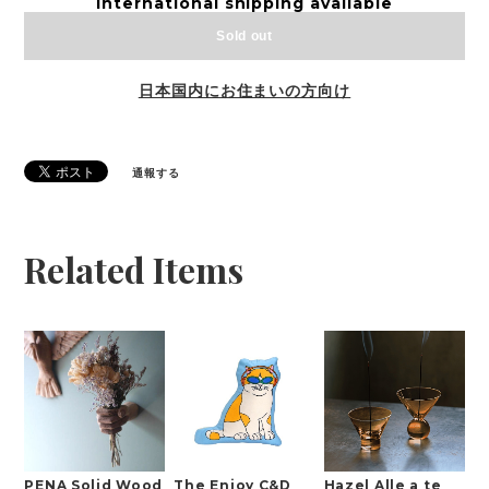
International shipping available
Sold out
日本国内にお住まいの方向け
通報する
Related Items
PENA Solid Wood
The Enjoy C&D
Hazel Alle a te