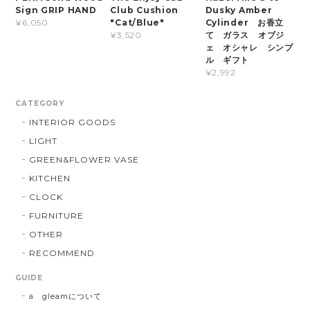
Sign GRIP HAND
Club Cushion
Dusky Amber
"Cat/Blue"
Cylinder お香立
¥6,050
て ガラス オブジ
¥3,520
ェ オシャレ シンプ
ル ギフト
¥2,992
CATEGORY
INTERIOR GOODS
LIGHT
GREEN&FLOWER VASE
KITCHEN
CLOCK
FURNITURE
OTHER
RECOMMEND
GUIDE
a gleamについて