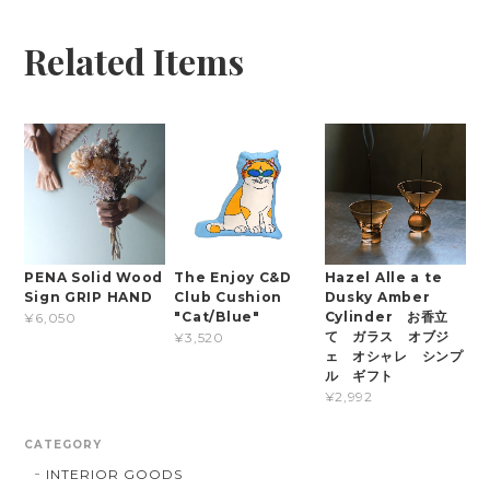
Related Items
PENA Solid Wood
The Enjoy C&D
Hazel Alle a te
Sign GRIP HAND
Club Cushion
Dusky Amber
"Cat/Blue"
Cylinder お香立
¥6,050
て ガラス オブジ
¥3,520
ェ オシャレ シンプ
ル ギフト
¥2,992
CATEGORY
INTERIOR GOODS