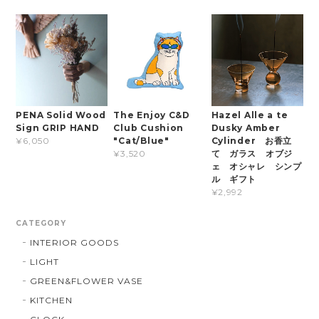
PENA Solid Wood
The Enjoy C&D
Hazel Alle a te
Sign GRIP HAND
Club Cushion
Dusky Amber
"Cat/Blue"
Cylinder お香立
¥6,050
て ガラス オブジ
¥3,520
ェ オシャレ シンプ
ル ギフト
¥2,992
CATEGORY
INTERIOR GOODS
LIGHT
GREEN&FLOWER VASE
KITCHEN