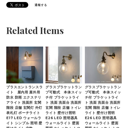
通報する
Related Items
ブラスエントランスラ
グラスブラケットラン
グラスブラケットラン
イト 屋内用 屋外用
プ可動式 本体スイッ
プ可動式 本体スイッ
防水 防雨 エクステリ
チ付 ブラケットライ
チ付 ブラケットライ
アライト 洗面所 玄関
ト 洗面 洗面台 洗面所
ト 洗面 洗面台 洗面所
階段 店舗 玄関灯 外灯
玄関 階段 店舗 トイレ
玄関 階段 店舗 トイレ
表札灯 ポーチライト
ライト 壁付け照明
ライト 壁付け照明
E17 LED ウォールラ
E26 LED 照明器具
E26 LED 照明器具
イト シンプル 照明 壁
ウォールライト 壁面
ウォールライト 壁面