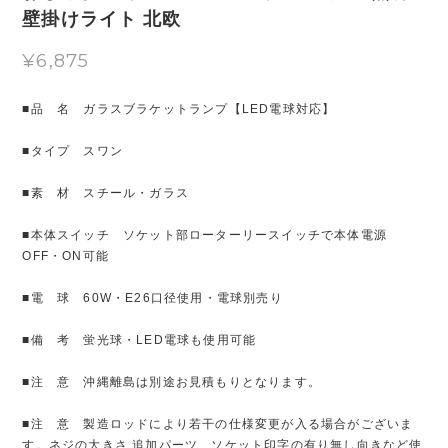
壁掛けライト 北欧
¥6,875
■品 名 ガラスブラケットランプ【LED電球対応】
■タイプ スワン
■素 材 スチール・ガラス
■本体スイッチ ソケット部ローターリースイッチで本体電源
OFF・ON可能
■電 球 60W・E26口径使用・電球別売り
■備 考 蛍光球・LED電球も使用可能
■注 意 沖縄離島は別途お見積もりとなります。
■注 意 製造ロッドにより若干の仕様変更が入る場合がございま
す。ネジの大きさ 追加パーツ、ソケット印字の有り無し向きなど使