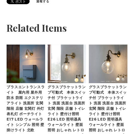
通報する
Related Items
ブラスエントランスラ
グラスブラケットラン
グラスブラケットラン
イト 屋内用 屋外用
プ可動式 本体スイッ
プ可動式 本体スイッ
防水 防雨 エクステリ
チ付 ブラケットライ
チ付 ブラケットライ
アライト 洗面所 玄関
ト 洗面 洗面台 洗面所
ト 洗面 洗面台 洗面所
階段 店舗 玄関灯 外灯
玄関 階段 店舗 トイレ
玄関 階段 店舗 トイレ
表札灯 ポーチライト
ライト 壁付け照明
ライト 壁付け照明
E17 LED ウォールラ
E26 LED 照明器具
E26 LED 照明器具
イト シンプル 照明 壁
ウォールライト 壁面
ウォールライト 壁面
掛けライト 北欧
照明 おしゃれ レトロ
照明 おしゃれ レトロ