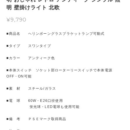
明 壁掛けライト 北欧
¥9,790
■商品名 ヘリンボーングラスブラケットランプ可動式
■タイプ スワンタイプ
■カラー アンティーク色
■本体スイッチ ソケット部ローターリースイッチで本体電源
OFF・ON可能
■素 材 スチール/ガラス
■電 球 60W・E26口径使用
蛍光球・LED電球も使用可能
■備 考 ＰＳＥマーク取得商品