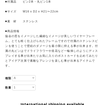
■付属品 ピン2本・丸ピン1本
■サイズ W16 x D2 x H21〜22cm
■素 材 ステンレス
■商品情報
協会の窓をイメージした繊細なイメージが美しいワイヤーフレー
ム。とても軽く仕上げられたフレームですので付属のステンレスピ
ンを使うことで壁絵のダメージを最小限に抑える事が出来ます。付
属の丸ピンはでドライフラワーや造花など一輪挿しのようにディス
プレイする事が出来たりお気に入りのポストカードを止めてみたり
とアイデア次第で素敵なアレンジを楽しむ事が出来るアイテムで
す。
種類
数量
International shipping available