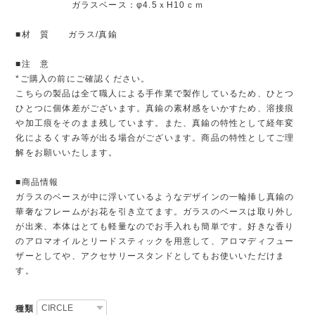
ガラスベース：φ4.5ｘH10ｃｍ
■材 質 ガラス/真鍮
■注 意
*ご購入の前にご確認ください。
こちらの製品は全て職人による手作業で製作しているため、ひとつ
ひとつに個体差がございます。真鍮の素材感をいかすため、溶接痕
や加工痕をそのまま残しています。また、真鍮の特性として経年変
化によるくすみ等が出る場合がございます。商品の特性としてご理
解をお願いいたします。
■商品情報
ガラスのベースが中に浮いているようなデザインの一輪挿し真鍮の
華奢なフレームがお花を引き立てます。ガラスのベースは取り外し
が出来、本体はとても軽量なのでお手入れも簡単です。好きな香り
のアロマオイルとリードスティックを用意して、アロマディフュー
ザーとしてや、アクセサリースタンドとしてもお使いいただけま
す。
種類