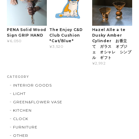
PENA Solid Wood
The Enjoy C&D
Hazel Alle a te
Sign GRIP HAND
Club Cushion
Dusky Amber
"Cat/Blue"
Cylinder お香立
¥6,050
て ガラス オブジ
¥3,520
ェ オシャレ シンプ
ル ギフト
¥2,992
CATEGORY
INTERIOR GOODS
LIGHT
GREEN&FLOWER VASE
KITCHEN
CLOCK
FURNITURE
OTHER