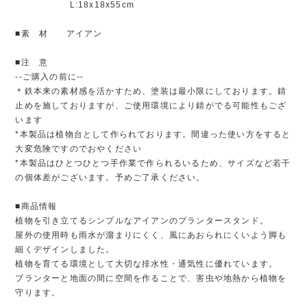
L:18x18x55cm
■素 材 アイアン
■注 意
--ご購入の前に--
＊鉄本来の素材感を活かすため、塗装は最小限にしております。錆
止めを施しておりますが、ご使用環境により錆がでる可能性もござ
います
*本製品は植物台として作られております。間違った使い方をすると
大変危険ですのでおやください
*本製品はひとつひとつ手作業で作られるいるため、サイズなど若干
の個体差がございます。予めご了承ください。
■商品情報
植物を引き立てるシンプルなアイアンのプランタースタンド。
屋外の使用時も雨水が溜まりにくく、風にあおられにくいよう脚も
細くデザインしました。
植物を育てる環境として大切な排水性・通気性に優れています。
プランターと地面の間に空間を作ることで、害虫や地熱から植物を
守ります。