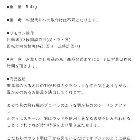
■重 量 5.4kg
■備 考 勾配天井への取付けは不可となります。
■リモコン操作
回転速度3段階調節可(弱・中・強)
回転方向切替可(時計回り・反時計回り)
■注 意 お取り寄せ商品の為、商品発送までに５~７日営業日程お
時間を頂きます。
■商品説明
重厚感のある木目の羽が独特のクラシックな雰囲気もありながら、
温かみのあるお部屋を演出してくれます。
まるで昔の飛行機のプロペラのような羽が魅力のシーリングファ
ン。
ボディはスチール、羽はウッドを使用し異なる素材を組み合わせる
ことでそれぞれが持つ特徴をより引き立たせます。
こだわりのウッド羽は下から見ているだけでオブジェのように存在