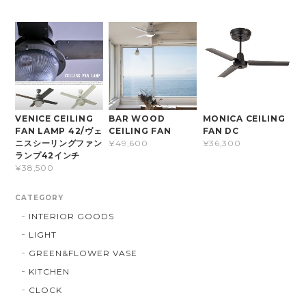
VENICE CEILING
BAR WOOD
MONICA CEILING
FAN LAMP 42/ヴェ
CEILING FAN
FAN DC
ニスシーリングファン
¥49,600
¥36,300
ランプ42インチ
¥38,500
CATEGORY
INTERIOR GOODS
LIGHT
GREEN&FLOWER VASE
KITCHEN
CLOCK