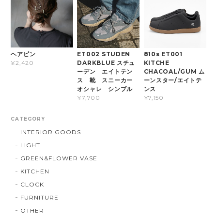
ヘアピン
ET002 STUDEN
810s ET001
DARKBLUE スチュ
KITCHE
¥2,420
ーデン エイトテン
CHACOAL/GUM ム
ス 靴 スニーカー
ーンスター/エイトテ
オシャレ シンプル
ンス
¥7,700
¥7,150
CATEGORY
INTERIOR GOODS
LIGHT
GREEN&FLOWER VASE
KITCHEN
CLOCK
FURNITURE
OTHER