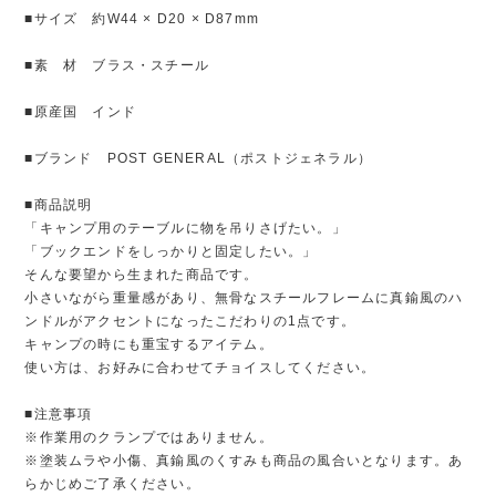
■サイズ 約W44 × D20 × D87mm
■素 材 ブラス・スチール
■原産国 インド
■ブランド POST GENERAL（ポストジェネラル）
■商品説明
「キャンプ用のテーブルに物を吊りさげたい。」
「ブックエンドをしっかりと固定したい。」
そんな要望から生まれた商品です。
小さいながら重量感があり、無骨なスチールフレームに真鍮風のハ
ンドルがアクセントになったこだわりの1点です。
キャンプの時にも重宝するアイテム。
使い方は、お好みに合わせてチョイスしてください。
■注意事項
※作業用のクランプではありません。
※塗装ムラや小傷、真鍮風のくすみも商品の風合いとなります。あ
らかじめご了承ください。