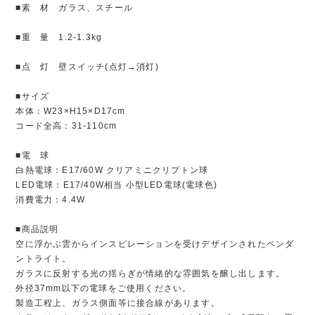
■素 材 ガラス、スチール
■重 量 1.2-1.3kg
■点 灯 壁スイッチ(点灯→消灯)
■サイズ
本体：W23×H15×D17cm
コード全高：31-110cm
■電 球
白熱電球：E17/60W クリアミニクリプトン球
LED電球：E17/40W相当 小型LED電球(電球色)
消費電力：4.4W
■商品説明
空に浮かぶ雲からインスピレーションを受けデザインされたペンダ
ントライト。
ガラスに反射する光の揺らぎが情緒的な雰囲気を醸し出します。
外径37mm以下の電球をご使用ください。
製造工程上、ガラス側面等に接合線があります。