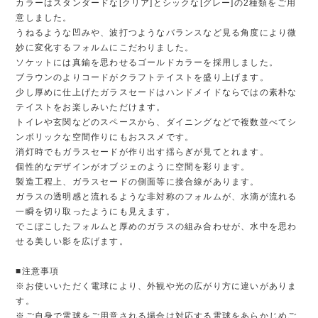
カラーはスタンダードな[クリア]とシックな[グレー]の2種類をご用
意しました。
うねるような凹みや、波打つようなバランスなど見る角度により微
妙に変化するフォルムにこだわりました。
ソケットには真鍮を思わせるゴールドカラーを採用しました。
ブラウンのよりコードがクラフトテイストを盛り上げます。
少し厚めに仕上げたガラスセードはハンドメイドならではの素朴な
テイストをお楽しみいただけます。
トイレや玄関などのスペースから、ダイニングなどで複数並べてシ
ンボリックな空間作りにもおススメです。
消灯時でもガラスセードが作り出す揺らぎが見てとれます。
個性的なデザインがオブジェのように空間を彩ります。
製造工程上、ガラスセードの側面等に接合線があります。
ガラスの透明感と流れるような非対称のフォルムが、水滴が流れる
一瞬を切り取ったようにも見えます。
でこぼこしたフォルムと厚めのガラスの組み合わせが、水中を思わ
せる美しい影を広げます。
■注意事項
※お使いいただく電球により、外観や光の広がり方に違いがありま
す。
※ご自身で電球をご用意される場合は対応する電球をあらかじめご