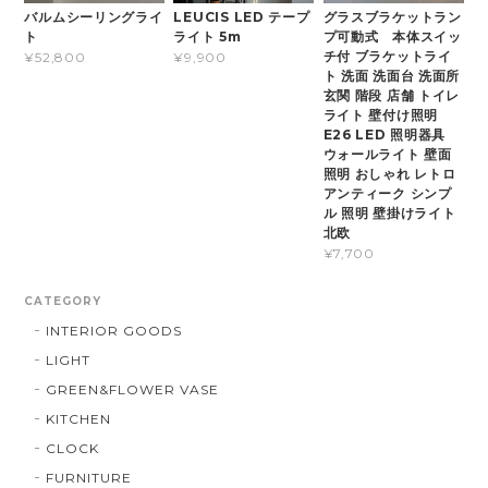
バルムシーリングライ
LEUCIS LED テープ
グラスブラケットラン
ト
ライト 5m
プ可動式 本体スイッ
チ付 ブラケットライ
¥52,800
¥9,900
ト 洗面 洗面台 洗面所
玄関 階段 店舗 トイレ
ライト 壁付け照明
E26 LED 照明器具
ウォールライト 壁面
照明 おしゃれ レトロ
アンティーク シンプ
ル 照明 壁掛けライト
北欧
¥7,700
CATEGORY
INTERIOR GOODS
LIGHT
GREEN&FLOWER VASE
KITCHEN
CLOCK
FURNITURE