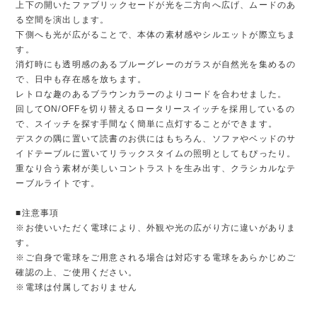
上下の開いたファブリックセードが光を二方向へ広げ、ムードのあ
る空間を演出します。
下側へも光が広がることで、本体の素材感やシルエットが際立ちま
す。
消灯時にも透明感のあるブルーグレーのガラスが自然光を集めるの
で、日中も存在感を放ちます。
レトロな趣のあるブラウンカラーのよりコードを合わせました。
回してON/OFFを切り替えるロータリースイッチを採用しているの
で、スイッチを探す手間なく簡単に点灯することができます。
デスクの隅に置いて読書のお供にはもちろん、ソファやベッドのサ
イドテーブルに置いてリラックスタイムの照明としてもぴったり。
重なり合う素材が美しいコントラストを生み出す、クラシカルなテ
ーブルライトです。
■注意事項
※お使いいただく電球により、外観や光の広がり方に違いがありま
す。
※ご自身で電球をご用意される場合は対応する電球をあらかじめご
確認の上、ご使用ください。
※電球は付属しておりません