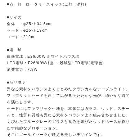
■点 灯 ロータリースイッチ(点灯→消灯)
■サイズ
全体 ：φ25×H34.5cm
セード：φ25×H19cm
コード：210m
■電 球
白熱電球：E26/60W ホワイトハウス球
LED電球：E26/60W相当 一般球型LED電球(電球色)
消費電力：7.9W
■商品説明
異なる素材をバランスよくまとめたクラシカルなテーブルライト。
ファブリックセードを通して広がるあたたかな光が、穏やかな時間
を演出します。
セードにはファブリック生地を、本体にはガラス、ウッド、スチー
ルと、性質も質感も異なる素材をバランスよく組み合わせました。
くびれたブルーグレーのガラスと丸みを帯びたウッドベースが作り
だす絶妙なプロポーション。
そこにゴールドパーツが映える美しいデザインです。