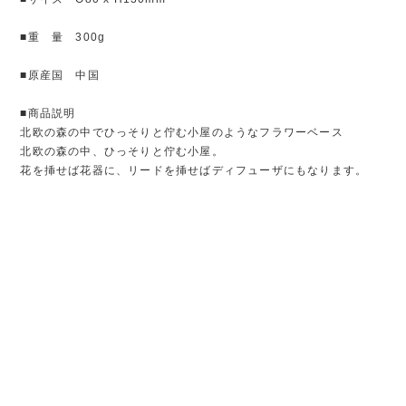
■重 量 300g
■原産国 中国
■商品説明
北欧の森の中でひっそりと佇む小屋のようなフラワーベース
北欧の森の中、ひっそりと佇む小屋。
花を挿せば花器に、リードを挿せばディフューザにもなります。