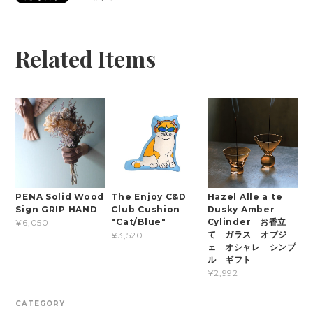
Related Items
PENA Solid Wood
The Enjoy C&D
Hazel Alle a te
Sign GRIP HAND
Club Cushion
Dusky Amber
"Cat/Blue"
Cylinder お香立
¥6,050
て ガラス オブジ
¥3,520
ェ オシャレ シンプ
ル ギフト
¥2,992
CATEGORY