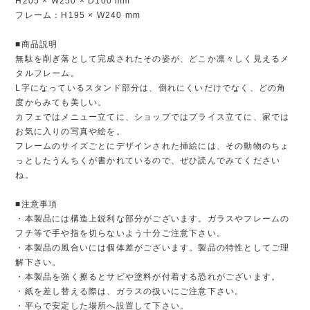
H205 × W250 × D100 mm
フレーム：H195 × W240 mm
■商品説明
無駄を削ぎ落として完成されたその姿が、どこか凛々しく見えるメ
タルフレーム。
L字になっているスタンド部分は、倒れにくいだけでなく、どの角
度からみても美しい。
カフェではメニュー立てに、ショップではプライス立てに、家では
お気に入りの写真や絵を。
フレームのサイズごとにデザインされた挿絵には、その動物のちょ
っとしたうんちくが書かれているので、ぜひ読んでみてください
ね。
■注意事項
・本製品には構造上鋭利な部分がございます。ガラスやフレームの
フチ等で手や指を切らないよう十分ご注意下さい。
・本製品の風合いには個体差がございます。製品の特性としてご理
解下さい。
・本製品を強く擦るとサビや塗料が付着する恐れがございます。
・紙を差し替える際は、ガラスの扱いにご注意下さい。
・平らで安定した場所へ設置して下さい。