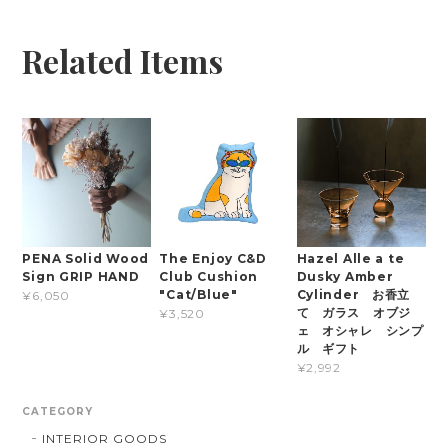
Related Items
PENA Solid Wood
The Enjoy C&D
Hazel Alle a te
Sign GRIP HAND
Club Cushion
Dusky Amber
"Cat/Blue"
Cylinder お香立
¥6,050
て ガラス オブジ
¥3,520
ェ オシャレ シンプ
ル ギフト
¥2,992
CATEGORY
INTERIOR GOODS