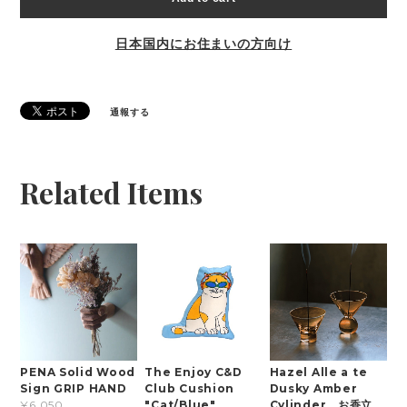
日本国内にお住まいの方向け
通報する
Related Items
PENA Solid Wood
The Enjoy C&D
Hazel Alle a te
Sign GRIP HAND
Club Cushion
Dusky Amber
"Cat/Blue"
Cylinder お香立
¥6,050