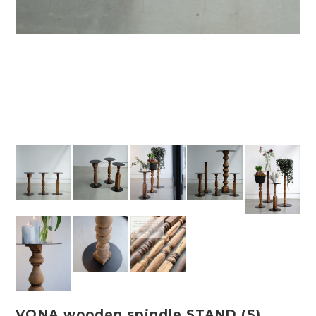
VONA wooden spindle STAND (S)