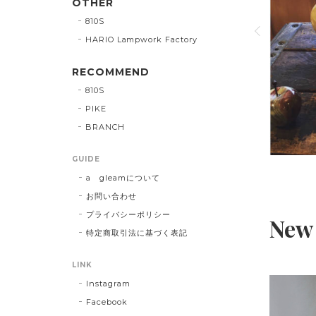
OTHER
オブジェのように飾るアクセサリーホルダー その不思
810S
る人の目を惹きつけます 飾るグリーンやドライフラワ
HARIO Lampwork Factory
が変化するので、その日の気分、季節やインテリアに
ジをお楽しみください。
RECOMMEND
810S
VIEW DETAIL
PIKE
BRANCH
GUIDE
a gleamについて
お問い合わせ
プライバシーポリシー
New 
特定商取引法に基づく表記
LINK
Instagram
Facebook