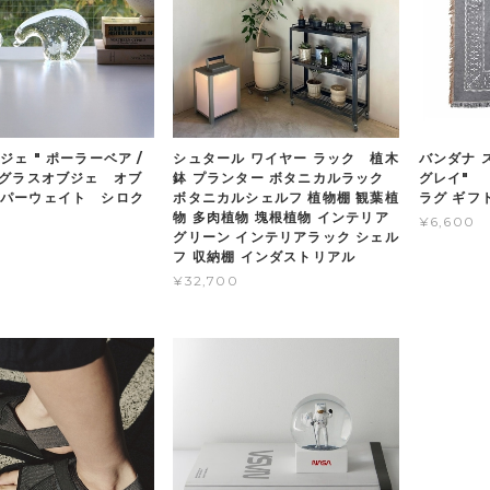
ェ " ポーラーベア /
シュタール ワイヤー ラック 植木
バンダナ ス
グラスオブジェ オブ
鉢 プランター ボタニカルラック
グレイ" 
パーウェイト シロク
ボタニカルシェルフ 植物棚 観葉植
ラグ ギフ
物 多肉植物 塊根植物 インテリア
¥6,600
グリーン インテリアラック シェル
フ 収納棚 インダストリアル
¥32,700