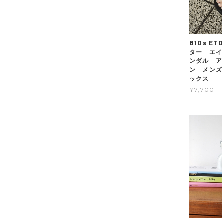
810s E
ター エ
ンダル 
ン メン
ックス
¥7,700