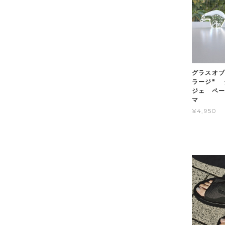
グラスオブジ
ラージ" 
ジェ ペー
マ
¥4,950