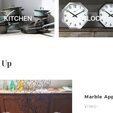
 Up
Marble Ap
¥1980~