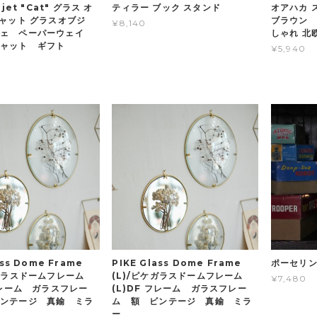
bjet "Cat" グラス オ
ティラー ブック スタンド
オアハカ 
キャット グラスオブジ
ブラウン 
¥8,140
ジェ ペーパーウェイ
しゃれ 北
キャット ギフト
¥5,940
ass Dome Frame
PIKE Glass Dome Frame
ポーセリン
ケガラスドームフレーム
(L)/ピケガラスドームフレーム
¥7,480
 フレーム ガラスフレー
(L)DF フレーム ガラスフレー
ンテージ 真鍮 ミラ
ム 額 ビンテージ 真鍮 ミラ
ー