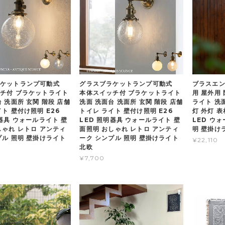
ラケットランプ可動式
グラスブラケットランプ可動式
ブラスエ
チ付 ブラケットライト
本体スイッチ付 ブラケットライト
用 屋外用
 洗面所 玄関 階段 店舗
洗面 洗面台 洗面所 玄関 階段 店舗
ライト 洗面
ト 壁付け照明 E26
トイレ ライト 壁付け照明 E26
灯 外灯 表
明器具 ウォールライト 壁
LED 照明器具 ウォールライト 壁
LED ウ
しゃれ レトロ アンティ
面照明 おしゃれ レトロ アンティ
明 壁掛け
プル 照明 壁掛けライト
ーク シンプル 照明 壁掛けライト
¥22,110
北欧
¥7,700