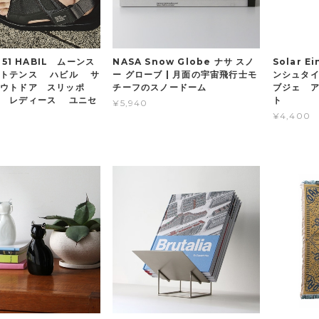
T051 HABIL ムーンス
NASA Snow Globe ナサ スノ
Solar 
イトテンス ハビル サ
ー グローブ | 月面の宇宙飛行士モ
ンシュタイ
アウトドア スリッポ
チーフのスノードーム
ブジェ 
ズ レディース ユニセ
ト
¥5,940
¥4,400