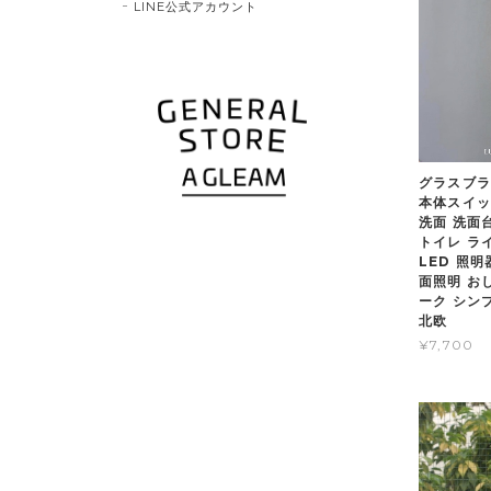
LINE公式アカウント
グラスブ
本体スイッ
洗面 洗面台
トイレ ライ
LED 照
面照明 お
ーク シン
北欧
¥7,700