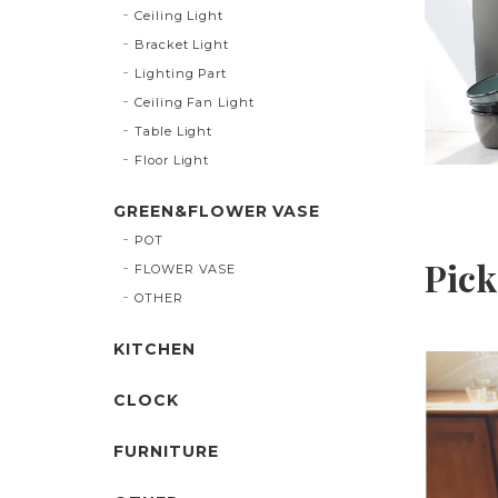
Ceiling Light
Bracket Light
Lighting Part
Ceiling Fan Light
Table Light
Floor Light
GREEN&FLOWER VASE
POT
Pick
FLOWER VASE
OTHER
KITCHEN
CLOCK
essory holder
FURNITURE