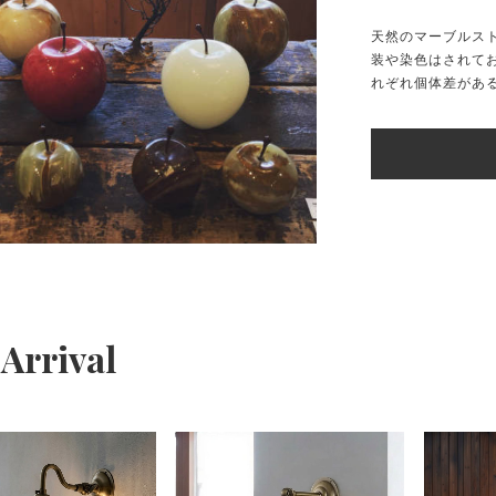
天然のマーブルス
装や染色はされて
れぞれ個体差があ
Arrival