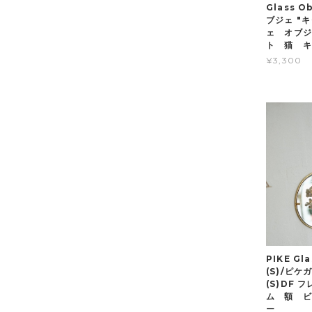
Glass O
ブジェ "
ェ オブ
ト 猫 
¥3,300
PIKE Gl
(S)/ピ
(S)DF
ム 額 ビ
ー