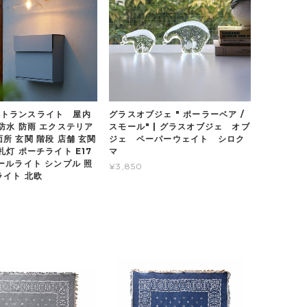
ントランスライト 屋内
グラスオブジェ " ポーラーベア /
 防水 防雨 エクステリア
スモール" | グラスオブジェ オブ
所 玄関 階段 店舗 玄関
ジェ ペーパーウェイト シロク
札灯 ポーチライト E17
マ
ォールライト シンプル 照
¥3,850
ライト 北欧